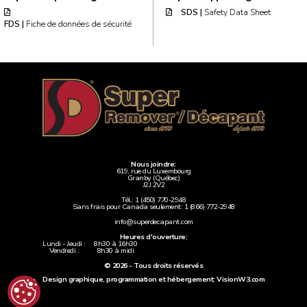
SDS |
Safety Data Sheet
FDS |
Fiche de données de sécurité
Nous joindre:
619, rue du Luxembourg
Granby (Québec)
J2J 2V2
Tél.:
1 (450) 770-2948
Sans frais pour Canada seulement:
1 (866) 772-2948
info@superdecapant.com
Heures d'ouverture:
Lundi - Jeudi :
8h30 à 16h30
Vendredi :
8h30 à midi
© 2026 - Tous droits réservés
Design graphique, programmation et hébergement: VisionW3.com