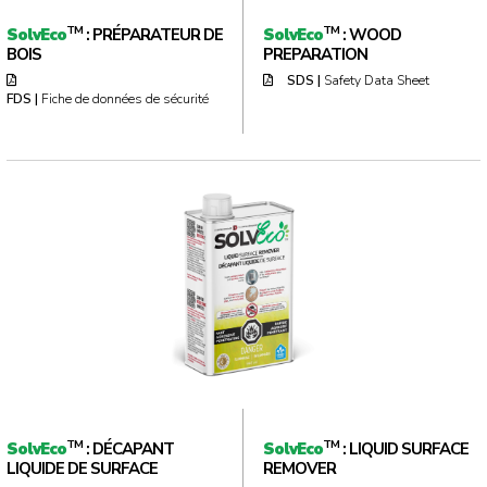
TM
TM
SolvEco
: PRÉPARATEUR DE
SolvEco
: WOOD
BOIS
PREPARATION
SDS |
Safety Data Sheet
FDS |
Fiche de données de sécurité
TM
TM
SolvEco
: DÉCAPANT
SolvEco
: LIQUID SURFACE
LIQUIDE DE SURFACE
REMOVER