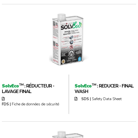
TM
TM
SolvEco
: RÉDUCTEUR -
SolvEco
: REDUCER - FINAL
LAVAGE FINAL
WASH
SDS |
Safety Data Sheet
FDS |
Fiche de données de sécurité